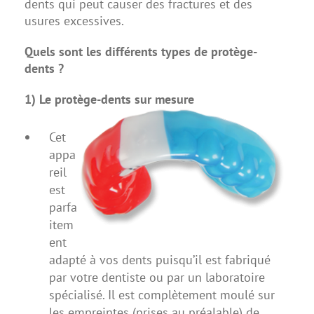
dents qui peut causer des fractures et des
usures excessives.
Quels sont les différents types de protège-
dents ?
1) Le protège-dents sur mesure
Cet
appa
reil
est
parfa
item
ent
adapté à vos dents puisqu’il est fabriqué
par votre dentiste ou par un laboratoire
spécialisé. Il est complètement moulé sur
les empreintes (prises au préalable) de