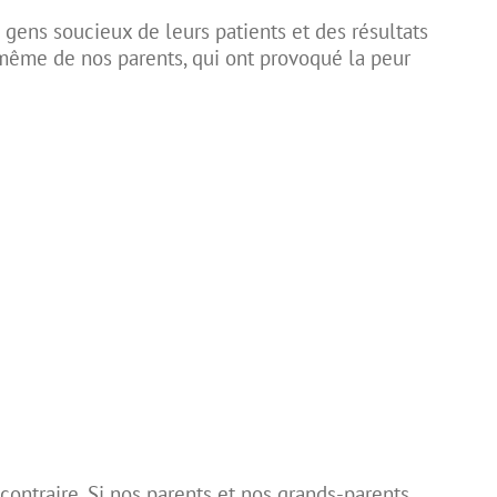
 gens soucieux de leurs patients et des résultats
 même de nos parents, qui ont provoqué la
peur
le contraire. Si nos parents et nos grands-parents