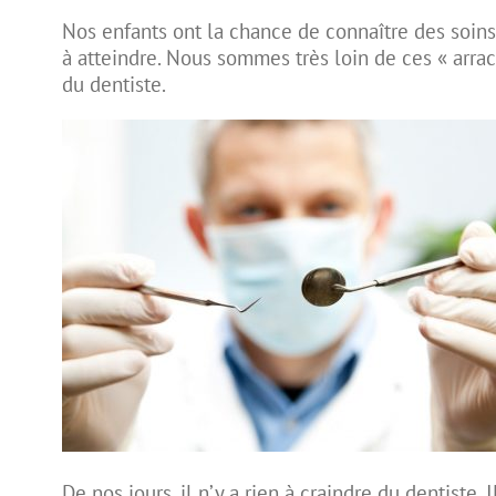
Nos enfants ont la chance de connaître des
soin
à atteindre. Nous sommes très loin de ces « arra
du dentiste
.
De nos jours, il n’y a rien à craindre du dentiste. 