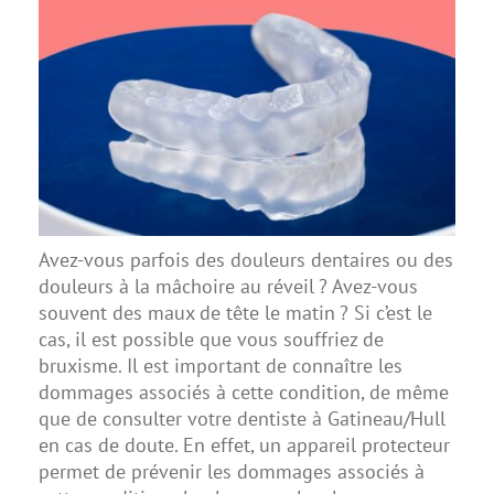
Avez-vous parfois des douleurs dentaires ou des
douleurs à la mâchoire au réveil ? Avez-vous
souvent des maux de tête le matin ? Si c’est le
cas, il est possible que vous souffriez de
bruxisme. Il est important de connaître les
dommages associés à cette condition, de même
que de consulter votre dentiste à Gatineau/Hull
en cas de doute. En effet, un appareil protecteur
permet de prévenir les dommages associés à