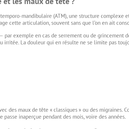
e et les maux de tête ?
n temporo-mandibulaire (ATM), une structure complexe et t
ge cette articulation, souvent sans que l’on en ait cons
e — par exemple en cas de serrement ou de
grincement d
 irritée. La douleur qui en résulte ne se limite pas touj
vec des maux de tête « classiques » ou des migraines. C
ause passe inaperçue pendant des mois, voire des années.