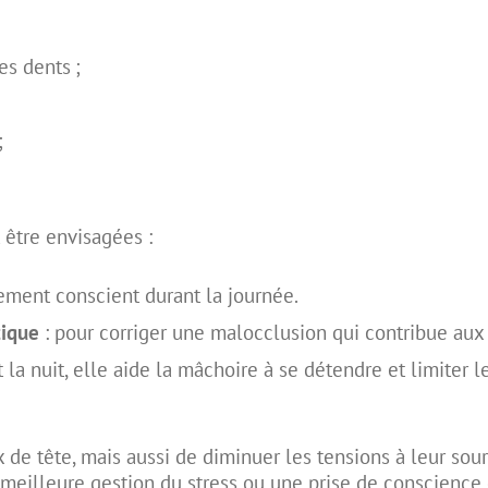
s dents ;
;
 être envisagées :
ement conscient durant la journée.
tique
: pour corriger une malocclusion qui contribue aux 
 la nuit, elle aide la mâchoire à se détendre et limiter l
x de tête, mais aussi de diminuer les tensions à leur sou
eilleure gestion du stress ou une prise de conscience