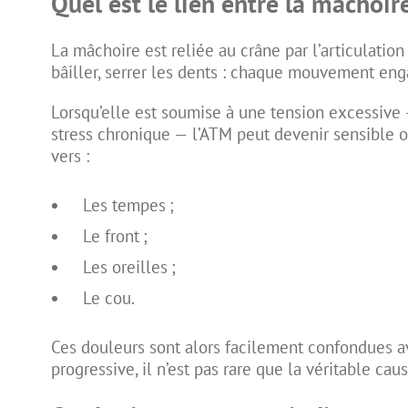
Quel est le lien entre la mâchoir
La mâchoire est reliée au crâne par l’articulatio
bâiller, serrer les dents : chaque mouvement enga
Lorsqu’elle est soumise à une tension excessiv
stress chronique — l’ATM peut devenir sensible ou
vers :
Les tempes ;
Le front ;
Les oreilles ;
Le cou.
Ces douleurs sont alors facilement confondues a
progressive, il n’est pas rare que la véritable c