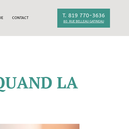
T. 819 770-3636
UE
CONTACT
80. RUE BELLEAU GATINEAU
 QUAND LA