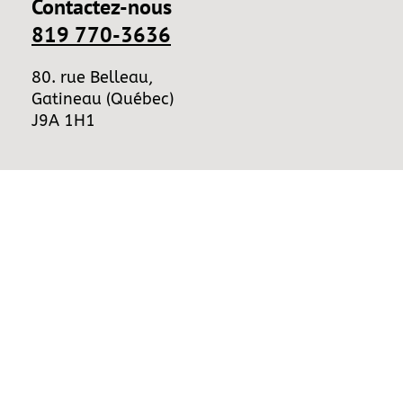
Contactez-nous
819 770-3636
80. rue Belleau,
Gatineau (Québec)
J9A 1H1
Nos heures d’ouverture
Lundi
............................
de 8h00 à 20h00
Mardi
............................
de 8h00 à 20h00
Mercredi
.......................
de 8h00 à 17h00
Jeudi
.............................
de 8h00 à 16h00
Vendredi
.......................
de 7h30 à 15h30
Conception de